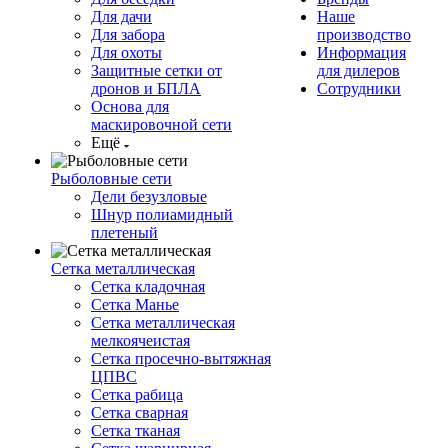
Для дачи
Наше
Для забора
производство
Для охоты
Информация
Защитные сетки от
для дилеров
дронов и БПЛА
Сотрудники
Основа для
маскировочной сети
Ещё
Рыболовные сети
Дели безузловые
Шнур полиамидный
плетеный
Сетка металлическая
Сетка кладочная
Сетка Манье
Сетка металлическая
мелкоячеистая
Сетка просечно-вытяжная
ЦПВС
Сетка рабица
Сетка сварная
Сетка тканая