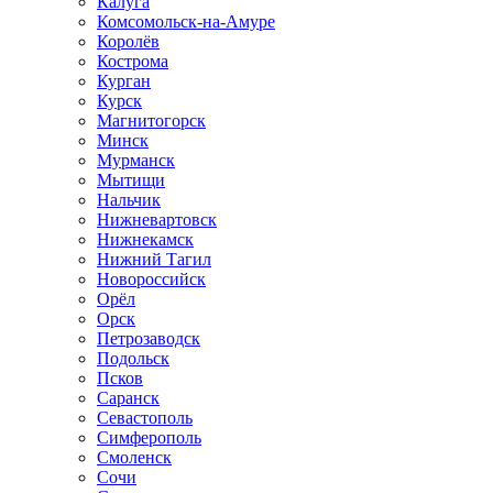
Калуга
Комсомольск-на-Амуре
Королёв
Кострома
Курган
Курск
Магнитогорск
Минск
Мурманск
Мытищи
Нальчик
Нижневартовск
Нижнекамск
Нижний Тагил
Новороссийск
Орёл
Орск
Петрозаводск
Подольск
Псков
Саранск
Севастополь
Симферополь
Смоленск
Сочи