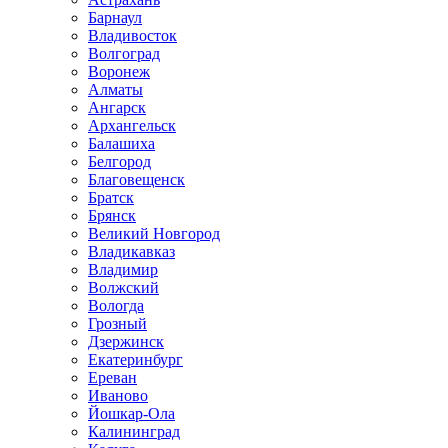
Барнаул
Владивосток
Волгоград
Воронеж
Алматы
Ангарск
Архангельск
Балашиха
Белгород
Благовещенск
Братск
Брянск
Великий Новгород
Владикавказ
Владимир
Волжский
Вологда
Грозный
Дзержинск
Екатеринбург
Ереван
Иваново
Йошкар-Ола
Калининград