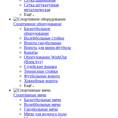
Сетка шарнирная
Сетка штукатурная
металлическая
Ещё
Спортивное оборудование
Баскетбольное
оборудование
Волейбольные стойки
Ворота гандбольные
Ворота для мини-футбола
Канаты
Оборудование WorkOut
(ВоркАут)
Судейские вышки
Теннисные стойки
Футбольные ворота
Хоккейные ворота
Ещё
Спортивные мячи
Баскетбольные мячи
Волейбольные мячи
Гандбольные мячи
Мячи для водного поло