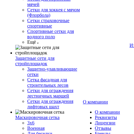
мячей
Сетки для хоккея с мячом
(Флорбола)
Сетки страховочные
спортивные
Спортивные сетки для
водного поло
Ещё
И
Защитные сети для
стройплощадок
Защитно-улавливающие
сетки
Сетка фасадная для
строительных лесов
Сетки для ограждения
лестничных маршей
Сетки для ограждения
О компании
лифтовых шахт
О компании
Маскировочная сетка
Реквизиты
3х6
Лицензии
Военная
Отзывы
Для беседки
Бренды