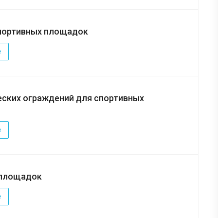
спортивных площадок
е
еских ограждений для спортивных
е
 площадок
е