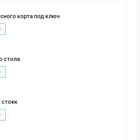
сного корта под ключ
е
о стола
е
 стоек
е