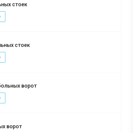
ьных стоек
е
льных стоек
е
больных ворот
е
ых ворот