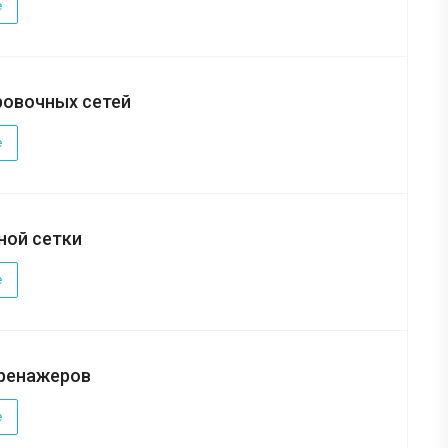
е
ровочных сетей
е
ной сетки
е
тренажеров
е