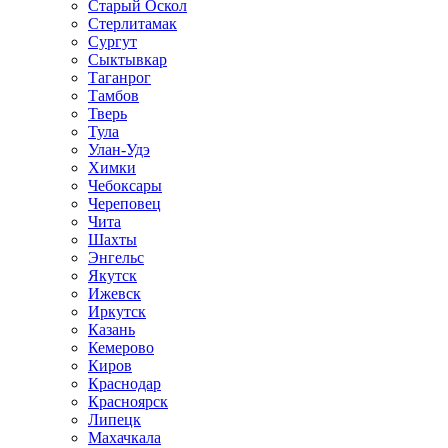
Старый Оскол
Стерлитамак
Сургут
Сыктывкар
Таганрог
Тамбов
Тверь
Тула
Улан-Удэ
Химки
Чебоксары
Череповец
Чита
Шахты
Энгельс
Якутск
Ижевск
Иркутск
Казань
Кемерово
Киров
Краснодар
Красноярск
Липецк
Махачкала