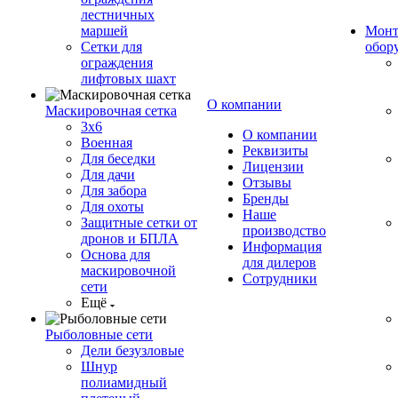
лестничных
маршей
Монт
Сетки для
обор
ограждения
лифтовых шахт
О компании
Маскировочная сетка
3х6
О компании
Военная
Реквизиты
Для беседки
Лицензии
Для дачи
Отзывы
Для забора
Бренды
Для охоты
Наше
Защитные сетки от
производство
дронов и БПЛА
Информация
Основа для
для дилеров
маскировочной
Сотрудники
сети
Ещё
Рыболовные сети
Дели безузловые
Шнур
полиамидный