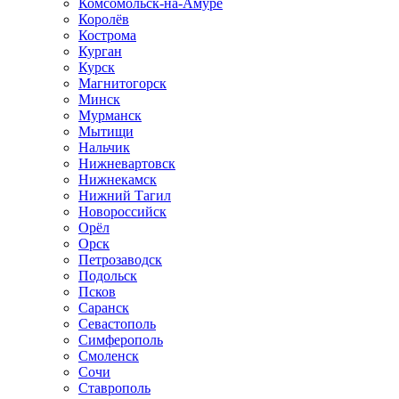
Комсомольск-на-Амуре
Королёв
Кострома
Курган
Курск
Магнитогорск
Минск
Мурманск
Мытищи
Нальчик
Нижневартовск
Нижнекамск
Нижний Тагил
Новороссийск
Орёл
Орск
Петрозаводск
Подольск
Псков
Саранск
Севастополь
Симферополь
Смоленск
Сочи
Ставрополь