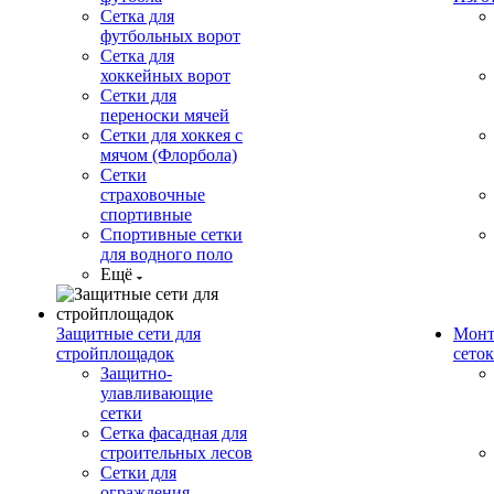
Сетка для
футбольных ворот
Сетка для
хоккейных ворот
Сетки для
переноски мячей
Сетки для хоккея с
мячом (Флорбола)
Сетки
страховочные
спортивные
Спортивные сетки
для водного поло
Ещё
Защитные сети для
Монт
стройплощадок
сеток
Защитно-
улавливающие
сетки
Сетка фасадная для
строительных лесов
Сетки для
ограждения