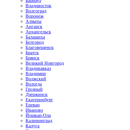
Барнаул
Владивосток
Волгоград
Воронеж
Алматы
Ангарск
Архангельск
Балашиха
Белгород
Благовещенск
Братск
Брянск
Великий Новгород
Владикавказ
Владимир
Волжский
Вологда
Грозный
Дзержинск
Екатеринбург
Ереван
Иваново
Йошкар-Ола
Калининград
Калуга