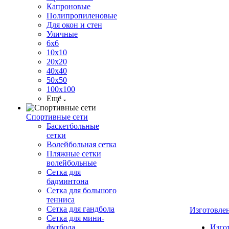
Капроновые
Полипропиленовые
Для окон и стен
Уличные
6х6
10х10
20х20
40х40
50х50
100х100
Ещё
Спортивные сети
Баскетбольные
сетки
Волейбольная сетка
Пляжные сетки
волейбольные
Сетка для
бадминтона
Сетка для большого
тенниса
Сетка для гандбола
Изготовле
Сетка для мини-
футбола
Изго