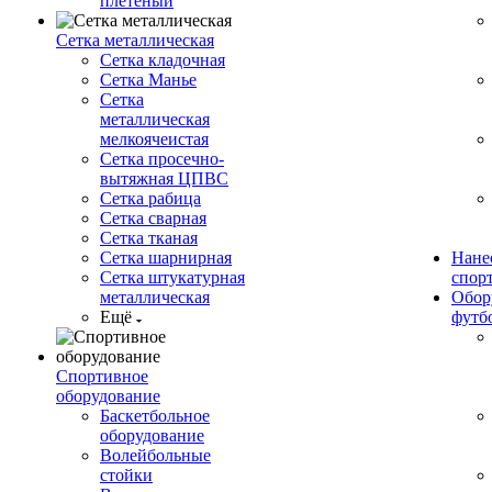
плетеный
Сетка металлическая
Сетка кладочная
Сетка Манье
Сетка
металлическая
мелкоячеистая
Сетка просечно-
вытяжная ЦПВС
Сетка рабица
Сетка сварная
Сетка тканая
Сетка шарнирная
Нане
Сетка штукатурная
спор
металлическая
Обор
Ещё
футб
Спортивное
оборудование
Баскетбольное
оборудование
Волейбольные
стойки