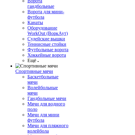
Ворота
гандбольные
Ворота для мини-
футбола
Канаты
Оборудование
WorkOut (ВоркАут)
Судейские вышки
Теннисные стойки
Футбольные ворота
Хоккейные ворота
Ещё
Спортивные мячи
Баскетбольные
мячи
Волейбольные
мячи
Гандбольные мячи
Мячи для водного
поло
Мячи для мини
футбола
Мячи для пляжного
волейбола