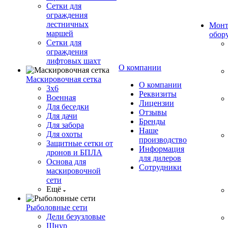
Сетки для
ограждения
лестничных
Монт
маршей
обор
Сетки для
ограждения
лифтовых шахт
О компании
Маскировочная сетка
О компании
3х6
Реквизиты
Военная
Лицензии
Для беседки
Отзывы
Для дачи
Бренды
Для забора
Наше
Для охоты
производство
Защитные сетки от
Информация
дронов и БПЛА
для дилеров
Основа для
Сотрудники
маскировочной
сети
Ещё
Рыболовные сети
Дели безузловые
Шнур