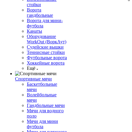
стойки
Ворота
гандбольные
Ворота для мини-
футбола
Канаты
Оборудование
WorkOut (ВоркАут)
Судейские вышки
Теннисные стойки
Футбольные ворота
Хоккейные ворота
Ещё
Спортивные мячи
Баскетбольные
мячи
Волейбольные
мячи
Гандбольные мячи
Мячи для водного
поло
Мячи для мини
футбола
Мячи для пляжного