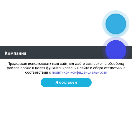
Компания
О компании
Продолжая использовать наш сайт, вы даёте согласие на обработку
файлов cookie в целях функционирования сайта и сбора статистики в
Реквизиты
соответствии с
политикой конфиденциальности
Лицензии
Я согласен
Отзывы
Бренды
Наше производство
Информация для дилеров
Сотрудники
Изготовление и монтаж