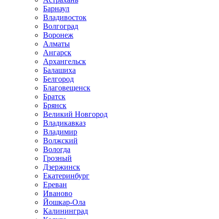
Барнаул
Владивосток
Волгоград
Воронеж
Алматы
Ангарск
Архангельск
Балашиха
Белгород
Благовещенск
Братск
Брянск
Великий Новгород
Владикавказ
Владимир
Волжский
Вологда
Грозный
Дзержинск
Екатеринбург
Ереван
Иваново
Йошкар-Ола
Калининград