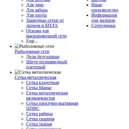
Для дачи
Наше
Для забора
производство
Для охоты
Информация
Защитные сетки от
для дилеров
дронов и БПЛА
Сотрудники
Основа для
маскировочной сети
Ещё
Рыболовные сети
Дели безузловые
Шнур полиамидный
плетеный
Сетка металлическая
Сетка кладочная
Сетка Манье
Сетка металлическая
мелкоячеистая
Сетка просечно-вытяжная
ЦПВС
Сетка рабица
Сетка сварная
Сетка тканая