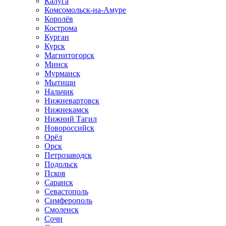
Калуга
Комсомольск-на-Амуре
Королёв
Кострома
Курган
Курск
Магнитогорск
Минск
Мурманск
Мытищи
Нальчик
Нижневартовск
Нижнекамск
Нижний Тагил
Новороссийск
Орёл
Орск
Петрозаводск
Подольск
Псков
Саранск
Севастополь
Симферополь
Смоленск
Сочи