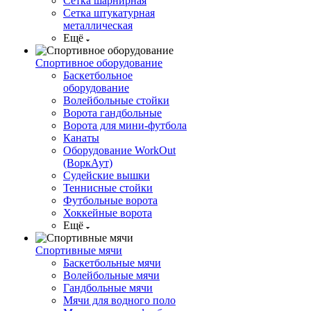
Сетка шарнирная
Сетка штукатурная
металлическая
Ещё
Спортивное оборудование
Баскетбольное
оборудование
Волейбольные стойки
Ворота гандбольные
Ворота для мини-футбола
Канаты
Оборудование WorkOut
(ВоркАут)
Судейские вышки
Теннисные стойки
Футбольные ворота
Хоккейные ворота
Ещё
Спортивные мячи
Баскетбольные мячи
Волейбольные мячи
Гандбольные мячи
Мячи для водного поло