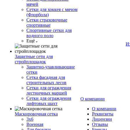
мячей
Сетки для хоккея с мячом
(Флорбола)
Сетки страховочные
спортивные
Спортивные сетки для
водного поло
Ещё
И
Защитные сети для
стройплощадок
Защитно-улавливающие
сетки
Сетка фасадная для
строительных лесов
Сетки для ограждения
лестничных маршей
Сетки для ограждения
О компании
лифтовых шахт
О компании
Маскировочная сетка
Реквизиты
3х6
Лицензии
Военная
Отзывы
Для беседки
Бренды