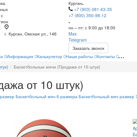
ка.
Курган
вных
+7 (903) 081-63-35
 с
+7 (800) 350-98-12
гион
пн – пт: с 9:00 до 18:00
г. Курган, Омская ул., 146
Max
Telegram
Заказать звонок
та
Информация
Калькулятор
Наши работы
Контакты
тук)
Баскетбольные мячи (Продажа от 10 штук)
ажа от 10 штук)
 размер
Баскетбольный мяч 6 размера
Баскетбольный мяч размер 
Б