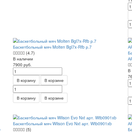
Баскетбольный мяч Molten Bgl7x-Rfb р.7
(4.7)
Ба
В наличии
А
7900
руб.
В
7
В корзину
В корзине
В корзину
В корзине
Баскетбольный мяч Wilson Evo Nxt арт. Wtb0901xb
e
(5)
Б