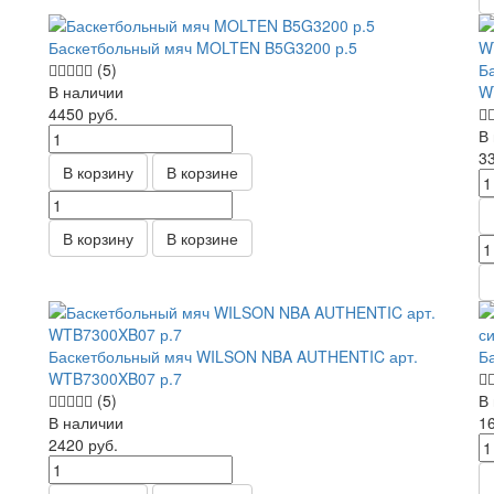
Баскетбольный мяч MOLTEN B5G3200 р.5
(5)
Б
В наличии
W
4450
руб.
В
3
В корзину
В корзине
В корзину
В корзине
Баскетбольный мяч WILSON NBA AUTHENTIC арт.
Б
WTB7300XB07 р.7
(5)
В
В наличии
1
2420
руб.