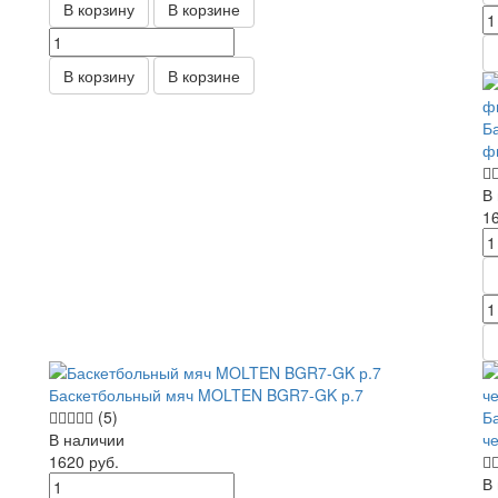
В корзину
В корзине
В корзину
В корзине
Б
ф
В
1
Баскетбольный мяч MOLTEN BGR7-GK р.7
(5)
Б
В наличии
ч
1620
руб.
В