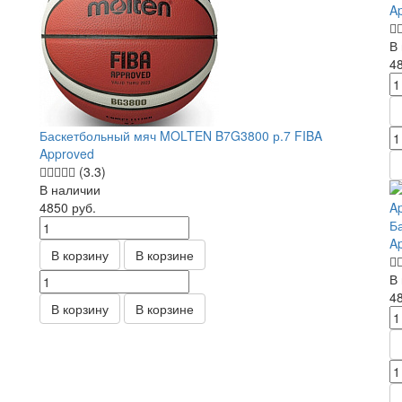
A
В
4
Баскетбольный мяч MOLTEN B7G3800 р.7 FIBA
Approved
(3.3)
В наличии
4850
руб.
Б
A
В корзину
В корзине
В
4
В корзину
В корзине