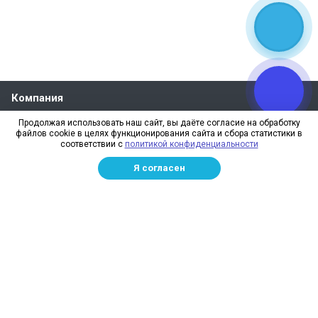
Компания
О компании
Продолжая использовать наш сайт, вы даёте согласие на обработку
файлов cookie в целях функционирования сайта и сбора статистики в
Реквизиты
соответствии с
политикой конфиденциальности
Лицензии
Я согласен
Отзывы
Бренды
Наше производство
Информация для дилеров
Сотрудники
Изготовление и монтаж
Доставка и оплата