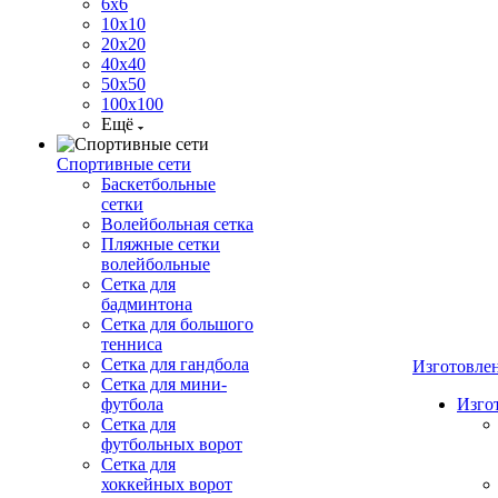
6х6
10х10
20х20
40х40
50х50
100х100
Ещё
Спортивные сети
Баскетбольные
сетки
Волейбольная сетка
Пляжные сетки
волейбольные
Сетка для
бадминтона
Сетка для большого
тенниса
Сетка для гандбола
Изготовле
Сетка для мини-
футбола
Изго
Сетка для
футбольных ворот
Сетка для
хоккейных ворот