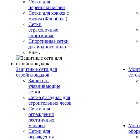
Сетки для
переноски мячей
Сетки для хоккея с
мячом (Флорбола)
Сетки
страховочные
спортивные
Спортивные сетки
для водного поло
Ещё
Защитные сети для
Монт
стройплощадок
сеток
Защитно-
улавливающие
сетки
Сетка фасадная для
строительных лесов
Сетки для
ограждения
лестничных
маршей
Монт
Сетки для
обор
ограждения