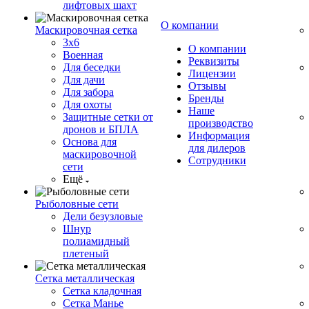
лифтовых шахт
О компании
Маскировочная сетка
3х6
О компании
Военная
Реквизиты
Для беседки
Лицензии
Для дачи
Отзывы
Для забора
Бренды
Для охоты
Наше
Защитные сетки от
производство
дронов и БПЛА
Информация
Основа для
для дилеров
маскировочной
Сотрудники
сети
Ещё
Рыболовные сети
Дели безузловые
Шнур
полиамидный
плетеный
Сетка металлическая
Сетка кладочная
Сетка Манье