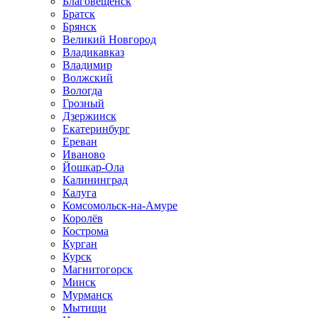
Благовещенск
Братск
Брянск
Великий Новгород
Владикавказ
Владимир
Волжский
Вологда
Грозный
Дзержинск
Екатеринбург
Ереван
Иваново
Йошкар-Ола
Калининград
Калуга
Комсомольск-на-Амуре
Королёв
Кострома
Курган
Курск
Магнитогорск
Минск
Мурманск
Мытищи