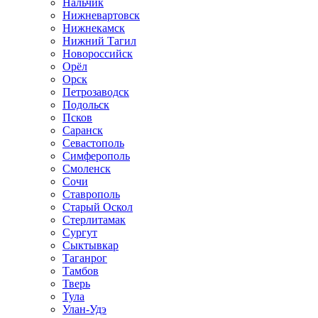
Нальчик
Нижневартовск
Нижнекамск
Нижний Тагил
Новороссийск
Орёл
Орск
Петрозаводск
Подольск
Псков
Саранск
Севастополь
Симферополь
Смоленск
Сочи
Ставрополь
Старый Оскол
Стерлитамак
Сургут
Сыктывкар
Таганрог
Тамбов
Тверь
Тула
Улан-Удэ