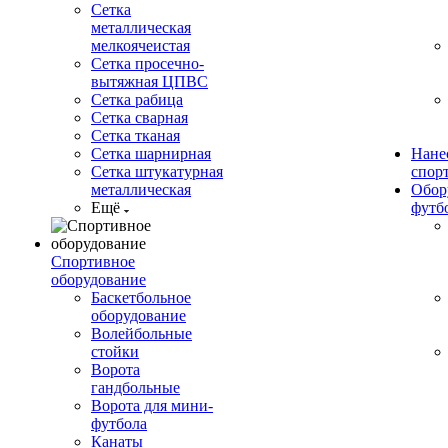
Сетка
металлическая
мелкоячеистая
Сетка просечно-
вытяжная ЦПВС
Сетка рабица
Сетка сварная
Сетка тканая
Сетка шарнирная
Нане
Сетка штукатурная
спор
металлическая
Обор
Ещё
футб
Спортивное
оборудование
Баскетбольное
оборудование
Волейбольные
стойки
Ворота
гандбольные
Ворота для мини-
футбола
Канаты