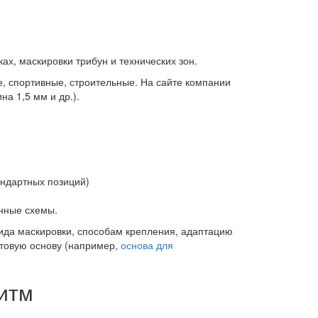
х, маскировки трибун и технических зон.
, спортивные, строительные. На сайте компании
а 1,5 мм и др.).
тандартных позиций)
нные схемы.
 вида маскировки, способам крепления, адаптацию
отовую основу (например,
основа для
ритм