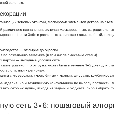
вной зеленью.
декорации
анизации теневых укрытий, маскировки элементов декора на съёмка
й различного назначения, включая маскировочные, заградительные
ировочной сети 3×6» в различных вариантах (хаки, зелёный, толщин
оизводства — от сырья до окраски.
в по пожеланию заказчика (в том числе смесевые схемы).
ых партий — выгодные условия опта.
 сайте указано, что отгрузка может быть в течение 1–2 дней для с
ость логистики к регионам.
рианты с люверсами, укреплёнными краями, шнурами, комбинирова
вое изделие, но и техническую консультацию по выбору плотности,
азать сетку «с нуля», исходя из задачи и бюджета, либо выбрать г
ную сеть 3×6: пошаговый алго