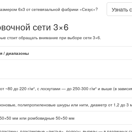
Узнать 
размером 6х3 от сетевязальной фабрики «Сезус»?
вочной сети 3×6
ые стоит обращать внимание при выборе сети 3×6.
я / диапазоны
от ~80 до 220 г/м², с лоскутами — до 250-300 г/м² и выше (в зависи
новые, полипропиленовые шнуры или нити, диаметр от 1,2 до 3 мм
 50×50 мм или ромбовидные 50×50 мм
пластины, пластиковые «листья», полосы, вырезы — в различных с