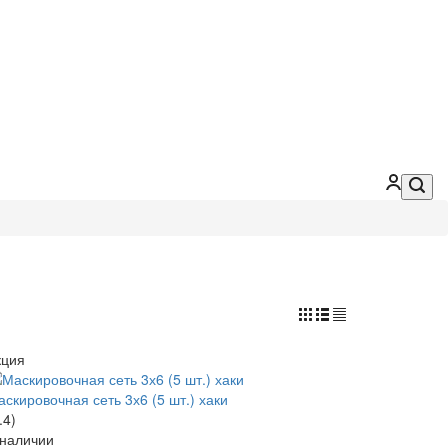
кция
скировочная сеть 3х6 (5 шт.) хаки
.4)
 наличии