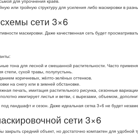
сьмой для упрочнения краёв.
йную или тройную структуру для усиления либо маскировки в разны
 схемы сети 3×6
тивности маскировки. Даже качественная сеть будет просматривать
анты:
ые тона для лесной и смешанной растительности. Часто применя
я степи, сухой травы, полупустынь.
анием коричневых, жёлто-зелёных оттенков.
вки на снегу или в зимней обстановке.
ная печать, имитация растительного рисунка, сезонные вариации
полотно имитирует листья и ветви, с вырезами, объемом, дополн
под ландшафт и сезон. Даже идеальная сетка 3×6 не будет незаме
аскировочной сети 3×6
бы закрыть средний объект, но достаточно компактен для удобной 