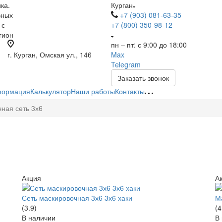
ка.
Курган
вных
+7 (903) 081-63-35
 с
+7 (800) 350-98-12
гион
пн – пт: с 9:00 до 18:00
г. Курган, Омская ул., 146
Max
Telegram
Заказать звонок
ормация
Калькулятор
Наши работы
Контакты
ная сеть 3х6
Акция
А
Сеть маскировочная 3х6 3х6 хаки
Ма
(3.9)
(4
В наличии
В