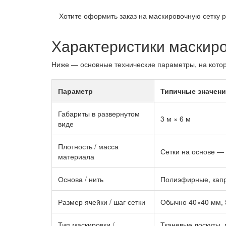
Хотите оформить заказ на маскировочную сетку 
Характеристики маскиро
Ниже — основные технические параметры, на котор
Параметр
Типичные значени
Габариты в развернутом
3 м × 6 м
виде
Плотность / масса
Сетки на основе — 
материала
Основа / нить
Полиэфирные, капро
Размер ячейки / шаг сетки
Обычно 40×40 мм,
Тип маскировки /
Тканевые лоскуты, 