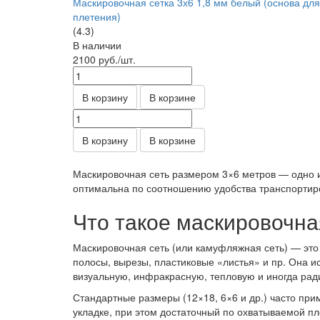
Маскировочная сетка 3х6 1,8 мм белый (основа для
плетения)
(4.3)
В наличии
2100
руб.
/шт.
В корзину
В корзине
В корзину
В корзине
Маскировочная сеть размером 3×6 метров — одно из
оптимальна по соотношению удобства транспортир
Что такое маскировочная
Маскировочная сеть (или камуфляжная сеть) — это 
полосы, вырезы, пластиковые «листья» и пр. Она и
визуальную, инфракрасную, тепловую и иногда рад
Стандартные размеры (12×18, 6×6 и др.) часто пр
укладке, при этом достаточный по охватываемой п