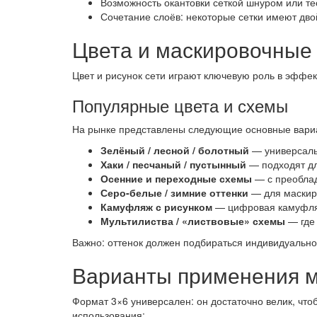
Возможность окантовки сеткой шнуром или те
Сочетание слоёв: некоторые сетки имеют дво
Цвета и маскировочные
Цвет и рисунок сети играют ключевую роль в эффек
Популярные цвета и схемы
На рынке представлены следующие основные вари
Зелёный / лесной / болотный
— универсальн
Хаки / песчаный / пустынный
— подходят дл
Осенние и переходные схемы
— с преоблад
Серо-белые / зимние оттенки
— для маскиро
Камуфляж с рисунком
— цифровая камуфляж
Мультилиства / «листвовые» схемы
— где 
Важно: оттенок должен подбираться индивидуально 
Варианты применения м
Формат 3×6 универсален: он достаточно велик, что
использования: