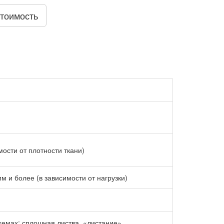
стоимость
мости от плотности ткани)
 и более (в зависимости от нагрузки)
хемах: сплошная листва, «листание»,