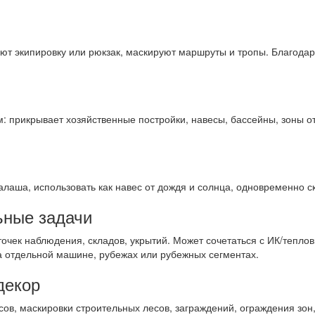
ают экипировку или рюкзак, маскируют маршруты и тропы. Благодар
 прикрывает хозяйственные постройки, навесы, бассейны, зоны отд
шалаша, использовать как навес от дождя и солнца, одновременно с
ьные задачи
 точек наблюдения, складов, укрытий. Может сочетаться с ИК/тепл
а отдельной машине, рубежах или рубежных сегментах.
декор
сов, маскировки строительных лесов, заграждений, ограждения зо