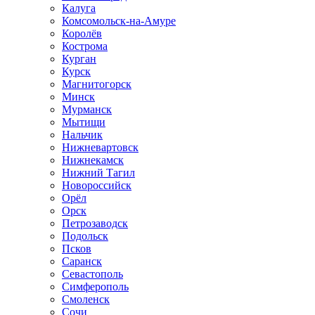
Калуга
Комсомольск-на-Амуре
Королёв
Кострома
Курган
Курск
Магнитогорск
Минск
Мурманск
Мытищи
Нальчик
Нижневартовск
Нижнекамск
Нижний Тагил
Новороссийск
Орёл
Орск
Петрозаводск
Подольск
Псков
Саранск
Севастополь
Симферополь
Смоленск
Сочи