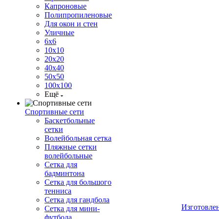
Капроновые
Полипропиленовые
Для окон и стен
Уличные
6х6
10х10
20х20
40х40
50х50
100х100
Ещё
Спортивные сети
Баскетбольные
сетки
Волейбольная сетка
Пляжные сетки
волейбольные
Сетка для
бадминтона
Сетка для большого
тенниса
Сетка для гандбола
Изготовле
Сетка для мини-
футбола