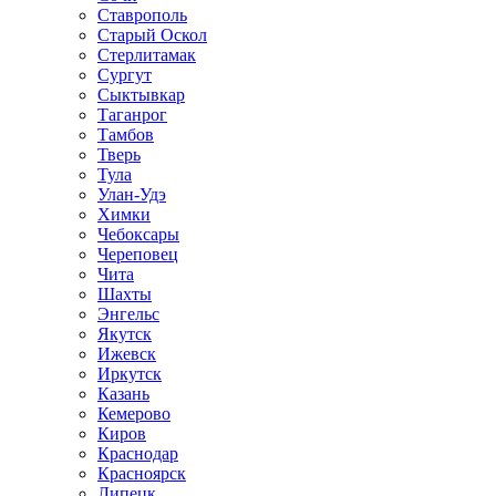
Ставрополь
Старый Оскол
Стерлитамак
Сургут
Сыктывкар
Таганрог
Тамбов
Тверь
Тула
Улан-Удэ
Химки
Чебоксары
Череповец
Чита
Шахты
Энгельс
Якутск
Ижевск
Иркутск
Казань
Кемерово
Киров
Краснодар
Красноярск
Липецк