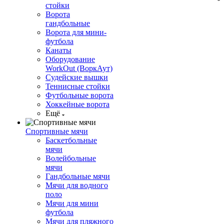
стойки
Ворота
гандбольные
Ворота для мини-
футбола
Канаты
Оборудование
WorkOut (ВоркАут)
Судейские вышки
Теннисные стойки
Футбольные ворота
Хоккейные ворота
Ещё
Спортивные мячи
Баскетбольные
мячи
Волейбольные
мячи
Гандбольные мячи
Мячи для водного
поло
Мячи для мини
футбола
Мячи для пляжного