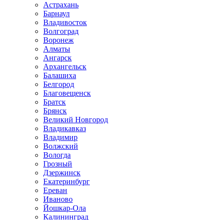
Астрахань
Барнаул
Владивосток
Волгоград
Воронеж
Алматы
Ангарск
Архангельск
Балашиха
Белгород
Благовещенск
Братск
Брянск
Великий Новгород
Владикавказ
Владимир
Волжский
Вологда
Грозный
Дзержинск
Екатеринбург
Ереван
Иваново
Йошкар-Ола
Калининград