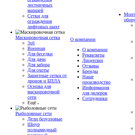
лестничных
маршей
Монт
Сетки для
обор
ограждения
лифтовых шахт
Маскировочная сетка
О компании
3х6
Военная
О компании
Для беседки
Реквизиты
Для дачи
Лицензии
Для забора
Отзывы
Для охоты
Бренды
Защитные сетки от
Наше
дронов и БПЛА
производство
Основа для
Информация
маскировочной
для дилеров
сети
Сотрудники
Ещё
Рыболовные сети
Дели безузловые
Шнур
полиамидный