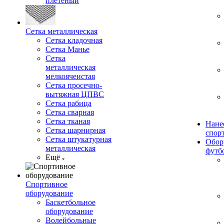
плетеный
Сетка металлическая
Сетка кладочная
Сетка Манье
Сетка
металлическая
мелкоячеистая
Сетка просечно-
вытяжная ЦПВС
Сетка рабица
Сетка сварная
Сетка тканая
Нане
Сетка шарнирная
спор
Сетка штукатурная
Обор
металлическая
футб
Ещё
Спортивное
оборудование
Баскетбольное
оборудование
Волейбольные