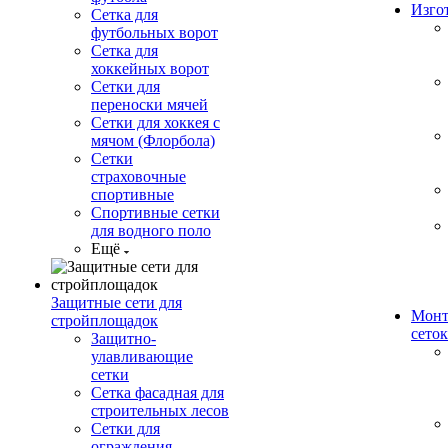
Изго
Сетка для
футбольных ворот
Сетка для
хоккейных ворот
Сетки для
переноски мячей
Сетки для хоккея с
мячом (Флорбола)
Сетки
страховочные
спортивные
Спортивные сетки
для водного поло
Ещё
Защитные сети для
Монт
стройплощадок
сеток
Защитно-
улавливающие
сетки
Сетка фасадная для
строительных лесов
Сетки для
ограждения