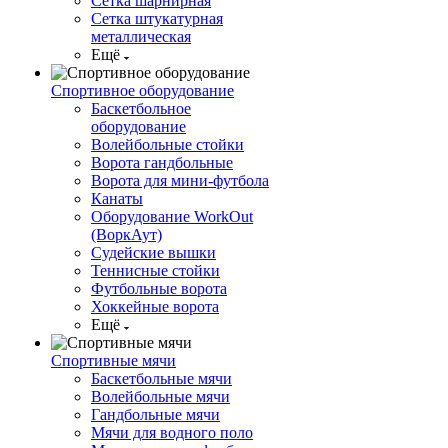
Сетка шарнирная
Сетка штукатурная
металлическая
Ещё
Спортивное оборудование
Баскетбольное
оборудование
Волейбольные стойки
Ворота гандбольные
Ворота для мини-футбола
Канаты
Оборудование WorkOut
(ВоркАут)
Судейские вышки
Теннисные стойки
Футбольные ворота
Хоккейные ворота
Ещё
Спортивные мячи
Баскетбольные мячи
Волейбольные мячи
Гандбольные мячи
Мячи для водного поло