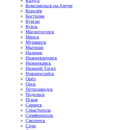
Калуга
Комсомольск-на-Амуре
Королёв
Кострома
Курган
Курск
Магнитогорск
Минск
Мурманск
Мытищи
Нальчик
Нижневартовск
Нижнекамск
Нижний Тагил
Новороссийск
Орёл
Орск
Петрозаводск
Подольск
Псков
Саранск
Севастополь
Симферополь
Смоленск
Сочи