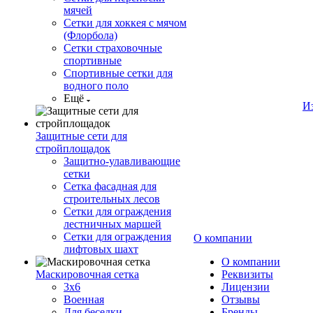
мячей
Сетки для хоккея с мячом
(Флорбола)
Сетки страховочные
спортивные
Спортивные сетки для
водного поло
Ещё
И
Защитные сети для
стройплощадок
Защитно-улавливающие
сетки
Сетка фасадная для
строительных лесов
Сетки для ограждения
лестничных маршей
Сетки для ограждения
О компании
лифтовых шахт
О компании
Маскировочная сетка
Реквизиты
3х6
Лицензии
Военная
Отзывы
Для беседки
Бренды