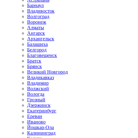
Барнаул
Владивосток
Волгоград
Воронеж
Алматы
Ангарск
Архангельск
Балашиха
Белгород
Благовещенск
Братск
Брянск
Великий Новгород
Владикавказ
Владимир
Волжский
Вологда
Грозный
Дзержинск
Екатеринбург
Ереван
Иваново
Йошкар-Ола
Калининград