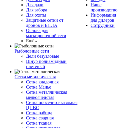
Для дачи
Наше
Для забора
производство
Для охоты
Информация
Защитные сетки от
для дилеров
дронов и БПЛА
Сотрудники
Основа для
маскировочной сети
Ещё
Рыболовные сети
Дели безузловые
Шнур полиамидный
плетеный
Сетка металлическая
Сетка кладочная
Сетка Манье
Сетка металлическая
мелкоячеистая
Сетка просечно-вытяжная
ЦПВС
Сетка рабица
Сетка сварная
Сетка тканая