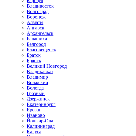
Барнаул
Владивосток
Волгоград
Воронеж
Алматы
Ангарск
Архангельск
Балашиха
Белгород
Благовещенск
Братск
Брянск
Великий Новгород
Владикавказ
Владимир
Волжский
Вологда
Грозный
Дзержинск
Екатеринбург
Ереван
Иваново
Йошкар-Ола
Калининград
Калуга