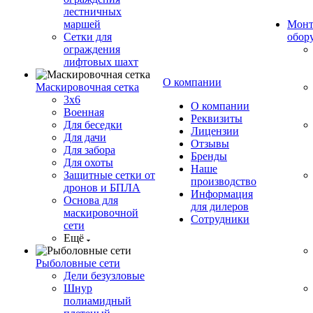
лестничных
маршей
Монт
Сетки для
обор
ограждения
лифтовых шахт
О компании
Маскировочная сетка
3х6
О компании
Военная
Реквизиты
Для беседки
Лицензии
Для дачи
Отзывы
Для забора
Бренды
Для охоты
Наше
Защитные сетки от
производство
дронов и БПЛА
Информация
Основа для
для дилеров
маскировочной
Сотрудники
сети
Ещё
Рыболовные сети
Дели безузловые
Шнур
полиамидный