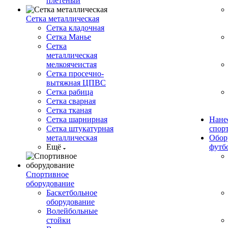
плетеный
Сетка металлическая
Сетка кладочная
Сетка Манье
Сетка
металлическая
мелкоячеистая
Сетка просечно-
вытяжная ЦПВС
Сетка рабица
Сетка сварная
Сетка тканая
Сетка шарнирная
Нане
Сетка штукатурная
спор
металлическая
Обор
Ещё
футб
Спортивное
оборудование
Баскетбольное
оборудование
Волейбольные
стойки