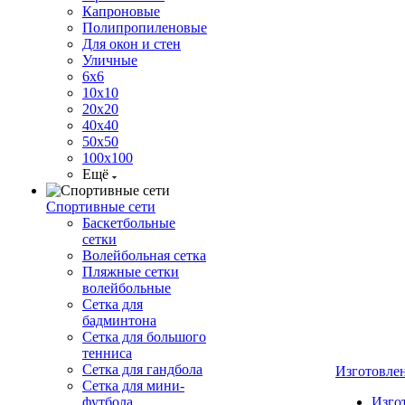
Капроновые
Полипропиленовые
Для окон и стен
Уличные
6х6
10х10
20х20
40х40
50х50
100х100
Ещё
Спортивные сети
Баскетбольные
сетки
Волейбольная сетка
Пляжные сетки
волейбольные
Сетка для
бадминтона
Сетка для большого
тенниса
Сетка для гандбола
Изготовле
Сетка для мини-
футбола
Изго