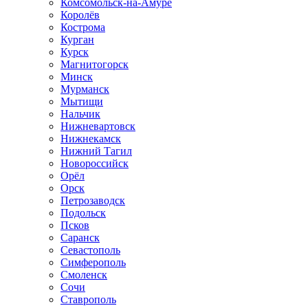
Комсомольск-на-Амуре
Королёв
Кострома
Курган
Курск
Магнитогорск
Минск
Мурманск
Мытищи
Нальчик
Нижневартовск
Нижнекамск
Нижний Тагил
Новороссийск
Орёл
Орск
Петрозаводск
Подольск
Псков
Саранск
Севастополь
Симферополь
Смоленск
Сочи
Ставрополь