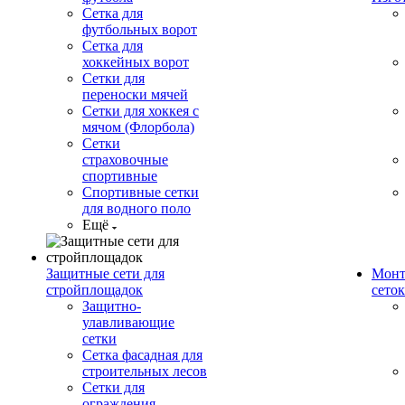
Сетка для
футбольных ворот
Сетка для
хоккейных ворот
Сетки для
переноски мячей
Сетки для хоккея с
мячом (Флорбола)
Сетки
страховочные
спортивные
Спортивные сетки
для водного поло
Ещё
Защитные сети для
Монт
стройплощадок
сеток
Защитно-
улавливающие
сетки
Сетка фасадная для
строительных лесов
Сетки для
ограждения