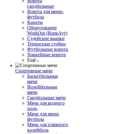
Ворота
гандбольные
Ворота для мини-
футбола
Канаты
Оборудование
WorkOut (ВоркАут)
Судейские вышки
Теннисные стойки
Футбольные ворота
Хоккейные ворота
Ещё
Спортивные мячи
Баскетбольные
мячи
Волейбольные
мячи
Гандбольные мячи
Мячи для водного
поло
Мячи для мини
футбола
Мячи для пляжного
волейбола