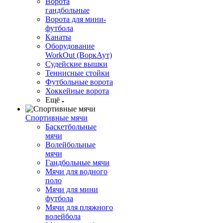
Ворота
гандбольные
Ворота для мини-
футбола
Канаты
Оборудование
WorkOut (ВоркАут)
Судейские вышки
Теннисные стойки
Футбольные ворота
Хоккейные ворота
Ещё
Спортивные мячи
Баскетбольные
мячи
Волейбольные
мячи
Гандбольные мячи
Мячи для водного
поло
Мячи для мини
футбола
Мячи для пляжного
волейбола