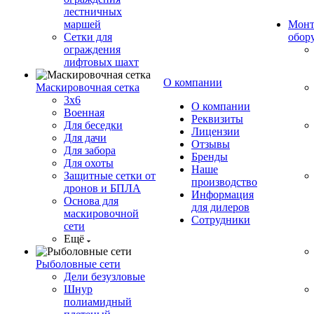
лестничных
маршей
Монт
Сетки для
обор
ограждения
лифтовых шахт
О компании
Маскировочная сетка
3х6
О компании
Военная
Реквизиты
Для беседки
Лицензии
Для дачи
Отзывы
Для забора
Бренды
Для охоты
Наше
Защитные сетки от
производство
дронов и БПЛА
Информация
Основа для
для дилеров
маскировочной
Сотрудники
сети
Ещё
Рыболовные сети
Дели безузловые
Шнур
полиамидный