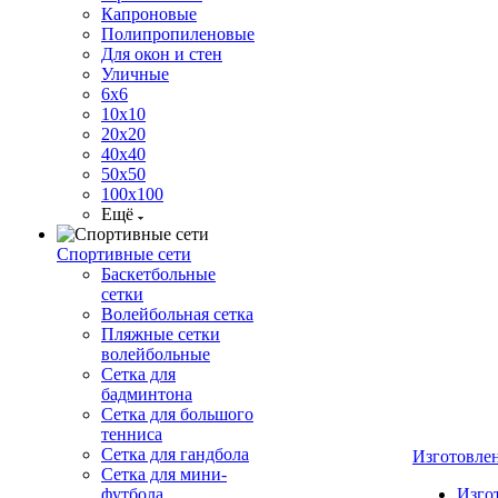
Капроновые
Полипропиленовые
Для окон и стен
Уличные
6х6
10х10
20х20
40х40
50х50
100х100
Ещё
Спортивные сети
Баскетбольные
сетки
Волейбольная сетка
Пляжные сетки
волейбольные
Сетка для
бадминтона
Сетка для большого
тенниса
Сетка для гандбола
Изготовле
Сетка для мини-
футбола
Изго