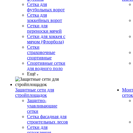
Сетка для
футбольных ворот
Сетка для
хоккейных ворот
Сетки для
переноски мячей
Сетки для хоккея с
мячом (Флорбола)
Сетки
страховочные
спортивные
Спортивные сетки
для водного поло
Ещё
Защитные сети для
Монт
стройплощадок
сеток
Защитно-
улавливающие
сетки
Сетка фасадная для
строительных лесов
Сетки для
ограждения