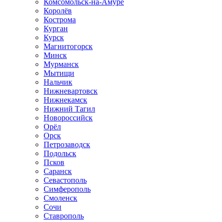
Комсомольск-на-Амуре
Королёв
Кострома
Курган
Курск
Магнитогорск
Минск
Мурманск
Мытищи
Нальчик
Нижневартовск
Нижнекамск
Нижний Тагил
Новороссийск
Орёл
Орск
Петрозаводск
Подольск
Псков
Саранск
Севастополь
Симферополь
Смоленск
Сочи
Ставрополь