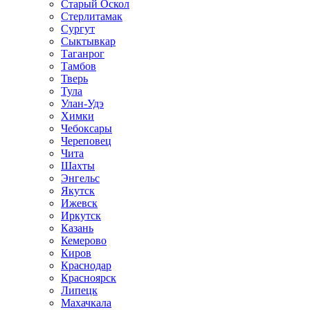
Старый Оскол
Стерлитамак
Сургут
Сыктывкар
Таганрог
Тамбов
Тверь
Тула
Улан-Удэ
Химки
Чебоксары
Череповец
Чита
Шахты
Энгельс
Якутск
Ижевск
Иркутск
Казань
Кемерово
Киров
Краснодар
Красноярск
Липецк
Махачкала