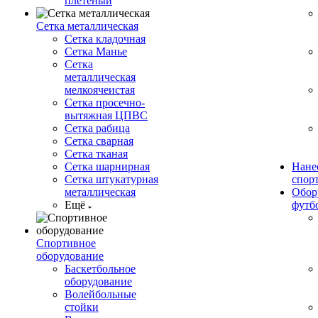
плетеный
Сетка металлическая
Сетка кладочная
Сетка Манье
Сетка
металлическая
мелкоячеистая
Сетка просечно-
вытяжная ЦПВС
Сетка рабица
Сетка сварная
Сетка тканая
Сетка шарнирная
Нане
Сетка штукатурная
спор
металлическая
Обор
Ещё
футб
Спортивное
оборудование
Баскетбольное
оборудование
Волейбольные
стойки