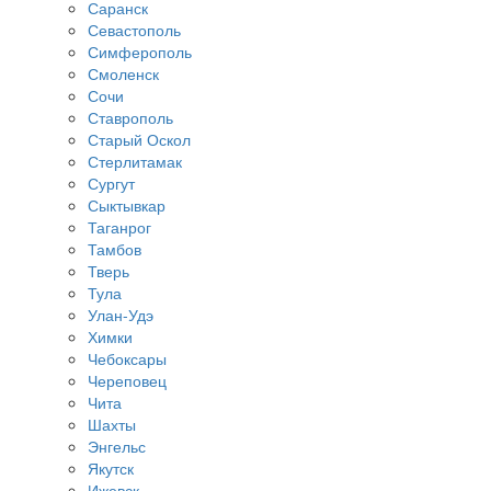
Саранск
Севастополь
Симферополь
Смоленск
Сочи
Ставрополь
Старый Оскол
Стерлитамак
Сургут
Сыктывкар
Таганрог
Тамбов
Тверь
Тула
Улан-Удэ
Химки
Чебоксары
Череповец
Чита
Шахты
Энгельс
Якутск
Ижевск