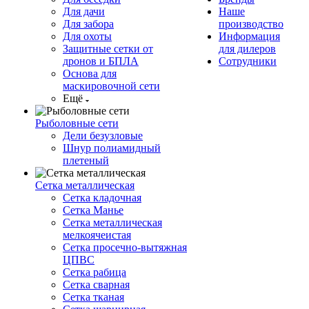
Для дачи
Наше
Для забора
производство
Для охоты
Информация
Защитные сетки от
для дилеров
дронов и БПЛА
Сотрудники
Основа для
маскировочной сети
Ещё
Рыболовные сети
Дели безузловые
Шнур полиамидный
плетеный
Сетка металлическая
Сетка кладочная
Сетка Манье
Сетка металлическая
мелкоячеистая
Сетка просечно-вытяжная
ЦПВС
Сетка рабица
Сетка сварная
Сетка тканая