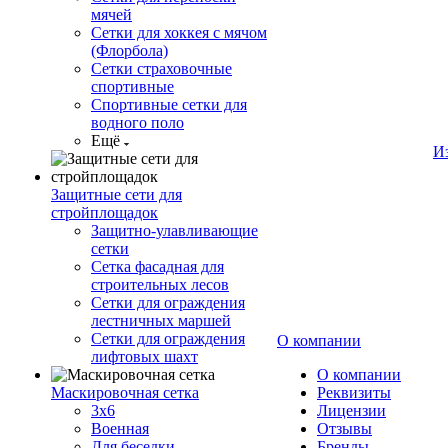
мячей
Сетки для хоккея с мячом
(Флорбола)
Сетки страховочные
спортивные
Спортивные сетки для
водного поло
Ещё
И
Защитные сети для
стройплощадок
Защитно-улавливающие
сетки
Сетка фасадная для
строительных лесов
Сетки для ограждения
лестничных маршей
Сетки для ограждения
О компании
лифтовых шахт
О компании
Маскировочная сетка
Реквизиты
3х6
Лицензии
Военная
Отзывы
Для беседки
Бренды