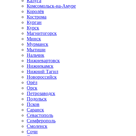
Калуга
Комсомольск-на-Амуре
Королёв
Кострома
Курган
Курск
Магнитогорск
Минск
Мурманск
Мытищи
Нальчик
Нижневартовск
Нижнекамск
Нижний Тагил
Новороссийск
Орёл
Орск
Петрозаводск
Подольск
Псков
Саранск
Севастополь
Симферополь
Смоленск
Сочи