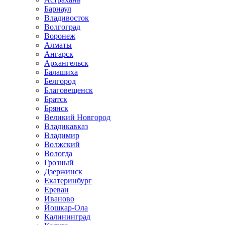
Барнаул
Владивосток
Волгоград
Воронеж
Алматы
Ангарск
Архангельск
Балашиха
Белгород
Благовещенск
Братск
Брянск
Великий Новгород
Владикавказ
Владимир
Волжский
Вологда
Грозный
Дзержинск
Екатеринбург
Ереван
Иваново
Йошкар-Ола
Калининград