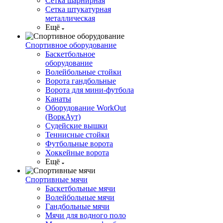
Сетка шарнирная
Сетка штукатурная
металлическая
Ещё
Спортивное оборудование
Баскетбольное
оборудование
Волейбольные стойки
Ворота гандбольные
Ворота для мини-футбола
Канаты
Оборудование WorkOut
(ВоркАут)
Судейские вышки
Теннисные стойки
Футбольные ворота
Хоккейные ворота
Ещё
Спортивные мячи
Баскетбольные мячи
Волейбольные мячи
Гандбольные мячи
Мячи для водного поло